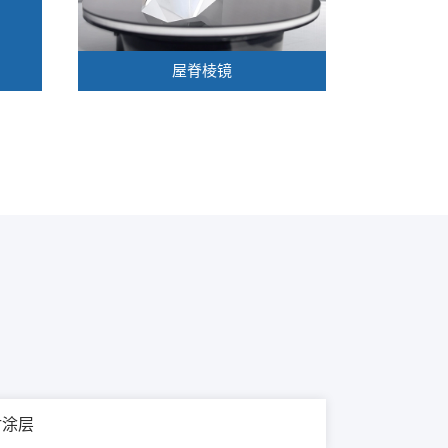
屋脊棱镜
射涂层