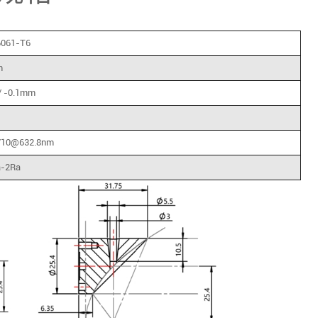
61-T6
m
/ -0.1mm
/10@632.8nm
a-2Ra