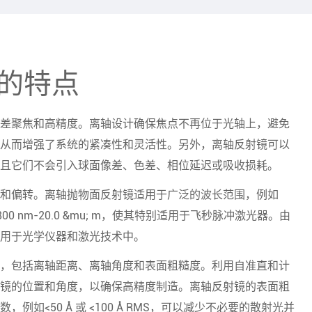
的特点
差聚焦和高精度。离轴设计确保焦点不再位于光轴上，避免
从而增强了系统的紧凑性和灵活性。另外，离轴反射镜可以
且它们不会引入球面像差、色差、相位延迟或吸收损耗。
和偏转。离轴抛物面反射镜适用于广泛的波长范围，例如
u; m和800 nm-20.0 &mu; m，使其特别适用于飞秒脉冲激光器。由
用于光学仪器和激光技术中。
，包括离轴距离、离轴角度和表面粗糙度。利用自准直和计
镜的位置和角度，以确保高精度制造。离轴反射镜的表面粗
如<50 Å 或 <100 Å RMS，可以减少不必要的散射光并